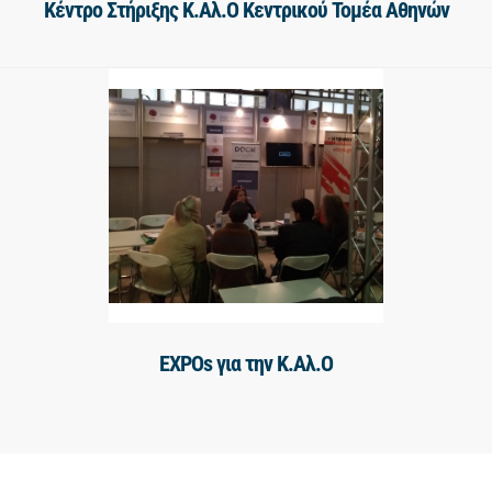
Κέντρο Στήριξης Κ.Αλ.Ο Κεντρικού Τομέα Αθηνών
EXPOs για την Κ.Αλ.Ο