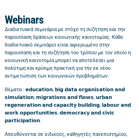
Webinars
Διαδικτυακά σεμινάρια με στόχο τη συζήτηση και την
παρουσίαση δράσεων κοινωνικής καινοτομίας. Κάθε
διαδικτυακό σεμινάριο είναι αφιερωμένο στην
παρουσίαση και τη συζήτηση του τρόπου με τον οποίο η
κοινωνική καινοτομία μπορεί να αποτελέσει μια
πολύτιμη και κρίσιμη πρακτική για την εκ νέου
αντιμετώπιση των κοινωνικών προβλημάτων.
Θέματα : 𝗲𝗱𝘂𝗰𝗮𝘁𝗶𝗼𝗻, 𝗯𝗶𝗴 𝗱𝗮𝘁𝗮 𝗼𝗿𝗴𝗮𝗻𝗶𝘀𝗮𝘁𝗶𝗼𝗻 𝗮𝗻𝗱
𝘀𝗶𝗺𝘂𝗹𝗮𝘁𝗶𝗼𝗻, 𝗺𝗶𝗴𝗿𝗮𝘁𝗶𝗼𝗻𝘀 𝗮𝗻𝗱 𝗳𝗹𝗼𝘄𝘀, 𝘂𝗿𝗯𝗮𝗻
𝗿𝗲𝗴𝗲𝗻𝗲𝗿𝗮𝘁𝗶𝗼𝗻 𝗮𝗻𝗱 𝗰𝗮𝗽𝗮𝗰𝗶𝘁𝘆 𝗯𝘂𝗶𝗹𝗱𝗶𝗻𝗴, 𝗹𝗮𝗯𝗼𝘂𝗿 𝗮𝗻𝗱
𝘄𝗼𝗿𝗸 𝗼𝗽𝗽𝗼𝗿𝘁𝘂𝗻𝗶𝘁𝗶𝗲𝘀, 𝗱𝗲𝗺𝗼𝗰𝗿𝗮𝗰𝘆 𝗮𝗻𝗱 𝗰𝗶𝘃𝗶𝗰
𝗽𝗮𝗿𝘁𝗶𝗰𝗶𝗽𝗮𝘁𝗶𝗼𝗻.
Απευθύνονται σε ειδικούς, καθηγητές πανεπιστημίου,