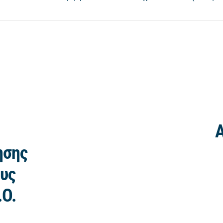
Α
ησης
υς
.Ο.