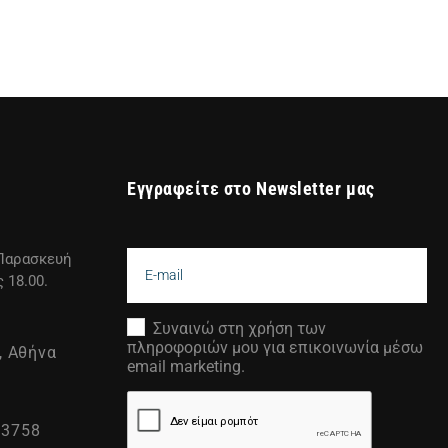
Εγγραφείτε στο Newsletter μας
Παρασκευή
ς 18.00.
Συναινώ στη χρήση των
πληροφοριών μου για επικοινωνία μέσω
, Αθήνα
email marketing.
83758