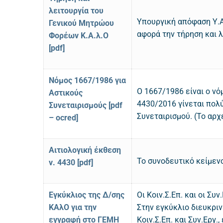
λειτουργία του
Υπουργική απόφαση Υ.Α
Γενικού Μητρώου
αφορά την τήρηση και 
Φορέων Κ.Α.λ.Ο
[pdf]
Νόμος 1667/1986 για
Ο 1667/1986 είναι ο νό
Αστικούς
4430/2016 γίνεται πολύ
Συνεταιρισμούς [pdf
Συνεταιρισμού. (Το αρ
– ocred]
Αιτιολογική έκθεση
Το συνοδευτικό κείμενο
ν. 4430 [pdf]
Εγκύκλιος της Δ/σης
Οι Κοιν.Σ.Επ. και οι Σ
ΚΑλΟ για την
Στην εγκύκλιο διευκριν
εγγραφή στο ΓΕΜΗ
Κοιν.Σ.Επ. και Συν.Εργ.