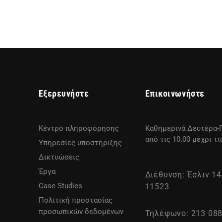
Εξερευνήστε
Επικοινωνήστε
Κέντρο πληροφόρησης
Καθημερινά Δευτέρα-
από τις 10.00 μέχρι τι
Υπηρεσίες υποστήριξης
Δικτυώσεις
Έργα
Διέθυνση: Έσλιν 14
Case Studies
11523
Πολιτική προστασίας
προσωπικών δεδομένων
Τηλέφωνο: 213 08