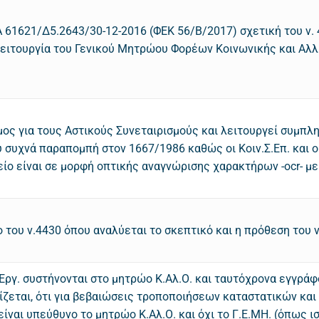
 61621/Δ5.2643/30-12-2016 (ΦΕΚ 56/Β/2017) σχετική του ν.
λειτουργία του Γενικού Μητρώου Φορέων Κοινωνικής και Αλλ
μος για τους Αστικούς Συνεταιρισμούς και λειτουργεί συμπλ
 συχνά παραπομπή στον 1667/1986 καθώς οι Κοιν.Σ.Επ. και ο
χείο είναι σε μορφή οπτικής αναγνώρισης χαρακτήρων -ocr- 
 του ν.4430 όπου αναλύεται το σκεπτικό και η πρόθεση του 
υν.Εργ. συστήνονται στο μητρώο Κ.Αλ.Ο. και ταυτόχρονα εγγρά
ίζεται, ότι για βεβαιώσεις τροποποιήσεων καταστατικών και
, είναι υπεύθυνο το μητρώο Κ.Αλ.Ο. και όχι το Γ.Ε.ΜΗ. (όπως 