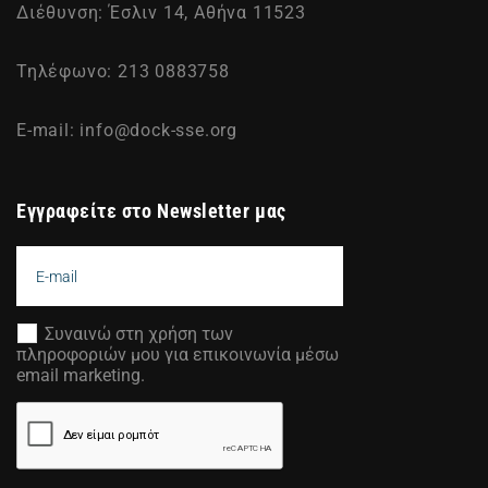
Διέθυνση: Έσλιν 14, Αθήνα 11523
Τηλέφωνο: 213 0883758
E-mail:
info@dock-sse.org
Εγγραφείτε στο Newsletter μας
Συναινώ στη χρήση των
πληροφοριών μου για επικοινωνία μέσω
email marketing.