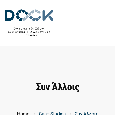
Συν Άλλοις
Home
Case Studies
Συν Άλλοις