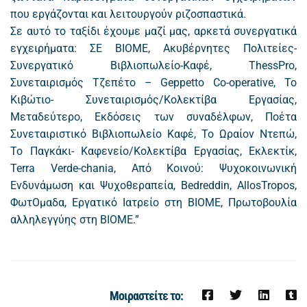
που εργάζονται και λειτουργούν ριζοσπαστικά.
Σε αυτό το ταξίδι έχουμε μαζί μας, αρκετά συνεργατικά
εγχειρήματα: ΣΕ ΒΙΟΜΕ, Ακυβέρνητες Πολιτείες-
Συνεργατικό Βιβλιοπωλείο-Καφέ, ThessPro,
Συνεταιρισμός Τζεπέτο – Geppetto Co-operative, Το
Κιβώτιο- Συνεταιρισμός/Κολεκτίβα Εργασίας,
Mεταδεύτερο, Εκδόσεις των συναδέλφων, Ποέτα
Συνεταιριστικό Βιβλιοπωλείο Καφέ, Το Ωραίον Ντεπώ,
Το Παγκάκι- Καφενείο/Κολεκτίβα Εργασίας, Εκλεκτίκ,
Terra Verde-chania, Από Κοινού: Ψυχοκοινωνική
Ενδυνάμωση και Ψυχοθεραπεία, Bedreddin, AllosTropos,
ΦωτΟμαδα, Εργατικό Ιατρείο στη ΒΙΟΜΕ, Πρωτοβουλία
αλληλεγγύης στη ΒΙΟΜΕ.”
Μοιραστείτε το: