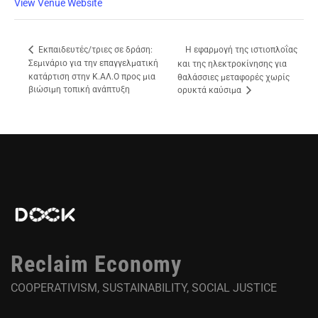
View Venue Website
Η εφαρμογή της ιστιοπλοΐας
Εκπαιδευτές/τριες σε δράση:
Σεμινάριο για την επαγγελματική
και της ηλεκτροκίνησης για
κατάρτιση στην Κ.ΑΛ.Ο προς μια
θαλάσσιες μεταφορές χωρίς
βιώσιμη τοπική ανάπτυξη
ορυκτά καύσιμα
Reclaim Economy
COOPERATIVISM, SUSTAINABILITY, SOCIAL JUSTICE