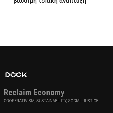
βιώσιμη τοπική ανάπτυξη
Reclaim Economy
COOPERATIVISM, SUSTAINABILITY, SOCIAL JUSTICE