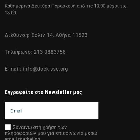
Καθημερινά Δευτέρα-Παρασκευή από τις 10.00 μέχρι τις
18.00.
Διέθυνση: Έσλιν 14, Αθήνα 11523
Τηλέφωνο: 213 0883758
E-mail:
info@dock-sse.org
Εγγραφείτε στο Newsletter μας
Συναινώ στη χρήση των
πληροφοριών μου για επικοινωνία μέσω
email marketing.