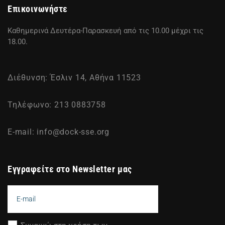
Επικοινωνήστε
Καθημερινά Δευτέρα-Παρασκευή από τις 10.00 μέχρι τις
18.00.
Διέθυνση: Έσλιν 14, Αθήνα 11523
Τηλέφωνο: 213 0883758
E-mail:
info@dock-sse.org
Εγγραφείτε στο Newsletter μας