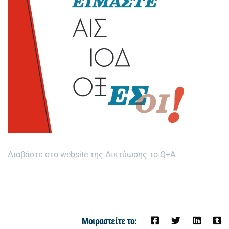
Διαβάστε στο website της Δικτύωσης τo Q+A
Μοιραστείτε το: