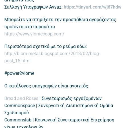
Συλλογή Υπογραφών Avvaz:
https://tinyurl.com/wj67hdw
Mπορείτε να στηρίξετε την προσπάθεια αγοράζοντας
προϊόντα στο παρακάτω
https://www.viomecoop.com/
Περισσότερα σχετικά με το ρεύμα εδώ:
http://biom-metal.blogspot.com/2018/02/blog-
post_15.html
#power2viome
Ο κατάλογος υπογραφών είναι ανοιχτός:
Bread and Roses
| Συνεταιρισμός εργαζομένων
Commonspace | Συνεργατική Διεπιστημονική Ομάδα
Σχεδιασμού
Commonslab | Κοινωνική Συνεταιριστική Επιχείρηση
νέων τεχνολογιών