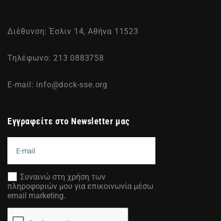
Διέθυνση: Έσλιν 14, Αθήνα 11523
Τηλέφωνο: 213 0883758
E-mail:
info@dock-sse.org
Εγγραφείτε στο Newsletter μας
Συναινώ στη χρήση των
πληροφοριών μου για επικοινωνία μέσω
email marketing.