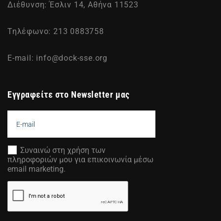
Διέθυνση: Έσλιν 14, Αθήνα 11523
Τηλέφωνο: 213 0883758
E-mail:
info@dock-sse.org
Εγγραφείτε στο Newsletter μας
Συναινώ στη χρήση των
πληροφοριών μου για επικοινωνία μέσω
email marketing.